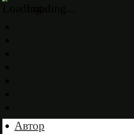
Loading...
jordan 11 low bred
louboutin sale
michael kors outlet
jordan 11 low b
low bred
midnight navy 5s
jordan 11 low bred
louboutin uk
michael 
low bred
jordan 13 low bred
jordan 11 low bred
michael kors uk
Автор