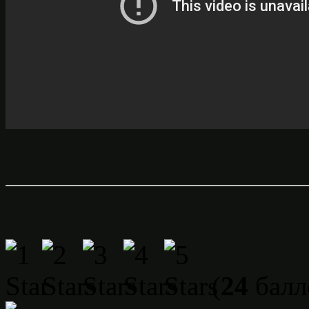
(
24
балл