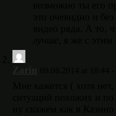
возможно ты его пр
это очевидно и без
видео ряда. А то, 
лучше
, я же с этим
Zarin
09.08.2014 at 18:44 
Мне кажется ( хотя нет, 
ситуаций похожих и по 
ну скажем как в Казино