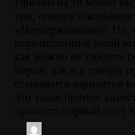
Причин на то может быт
тем, почему школьники
«Неудержимыми». Но, е
перечисленные мной вы
как можно не увидеть 
порой, как я и говори п
становится вариантов м
что такое прямое заимс
прочесть первый пост в