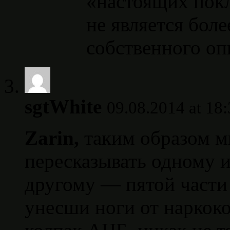
«настоящих покл
не является бол
собственного оп
sgtWhite
09.08.2014 at 18:
Zarin,
таким образом м
пересказывать одному и
другому — пятой части 
унесши ноги от наркок