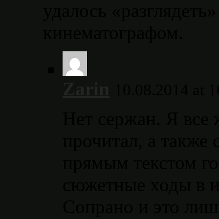
удалось «разглядеть»
кинематографом.
Zarin
10.08.2014 at 1
Нет сержан. Я все 
прочитал, а также 
прямым текстом го
сюжетные ходы в и
Сопрано и это лиш