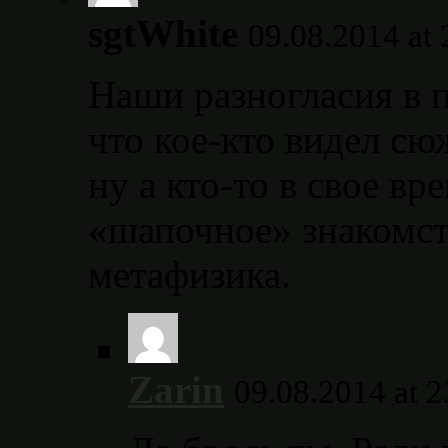
sgtWhite
09.08.2014 at 
Наши разногласия в п
что кое-кто видел сю
ну а кто-то в свое вр
«шапочное» знакомст
метафизика.
Zarin
09.08.2014 at 2