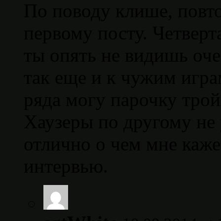
По поводу клише, повт
первому посту. Четверт
ты опять не видишь оче
так еще и к чужим играм
ряда могу парочку трой
Хаузеры по другому не
отлично о чем мне каже
интервью.