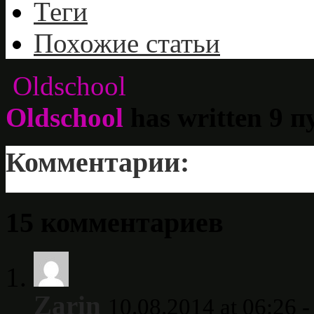
Теги
Похожие статьи
Oldschool
Oldschool
has written
9
пу
Комментарии:
15 комментариев
Zarin
10.08.2014 at 06:26 