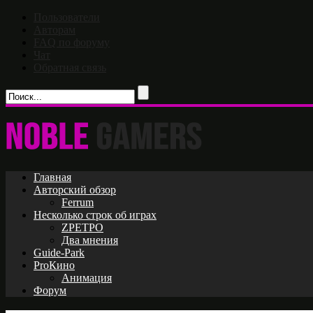
Пользователи
Авторам
FAQ по форуму
Чат
Обратная связь
Главная
Авторский обзор
Ferrum
Несколько строк об играх
ZРЕТРО
Два мнения
Guide-Park
ProКино
Анимация
Форум