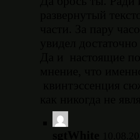
Да брось ты. Ради
развернутый текст
части. За пару час
увидел достаточно 
Да и настоящие по
мнение, что именно
квинтэссенция сюж
как никогда не яв
sgtWhite
10.08.20