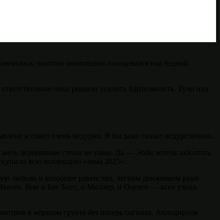
 кончились, поэтому мимоходом поиздевался над бедной
о ответственные лица решили усилить бдительность. Тучи над
авлено и снято очень недурно. Я бы даже сказал недурственно.
 жечь деревянные стены не умно. Да — Эбби хотела заболтать
 скупили всю коллекцию «зима 2025».
ую любовь и всеобщее равенство, лёгким движением руки
aven. Вон и Биг Босс, и Миллер, и Оцелот — всех узнал.
лометров в мёрзлом грунте без потерь сигнала. Аплодируем