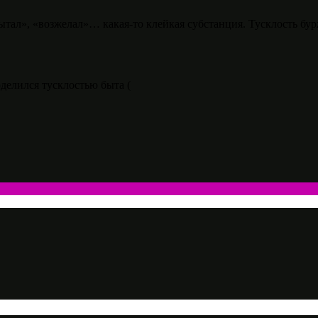
ытал», «возжелал»… какая-то клейкая субстанция. Тусклость бур
оделился тусклостью быта (