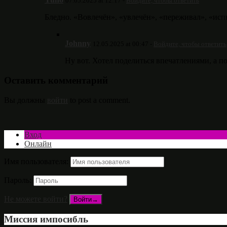
07.05.2025 at 12:17 -
Войдите, чтобы ответить
Бледно. «Вовлечён», «увлечён», «переживал», «исп
Johnny
12.05.2025 at 00:47 -
Войдите, чтобы ответить
Ну вот. Хотел поделиться впечатлениями, а п
Оставить комментарий
Вы должны
войти
to post a comment.
Вход
Онлайн
Имя пользователя:
Пароль:
Не можете войти?
Миссия импосибль