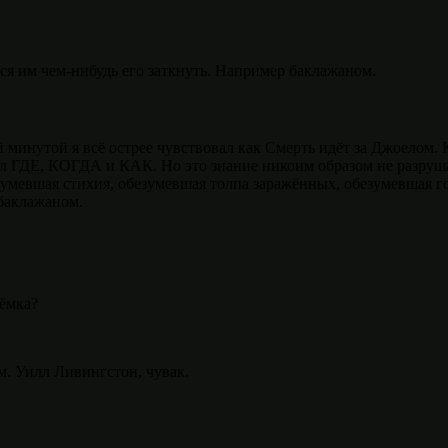
ся им чем-нибудь его заткнуть. Например баклажаном.
й минутой я всё острее чувствовал как Смерть идёт за Джоелом.
нал ГДЕ, КОГДА и КАК. Но это знание никоим образом не разруша
зумевшая стихия, обезумевшая толпа заражённых, обезумевшая г
 баклажаном.
ъёмка?
. Уилл Ливингстон, чувак.