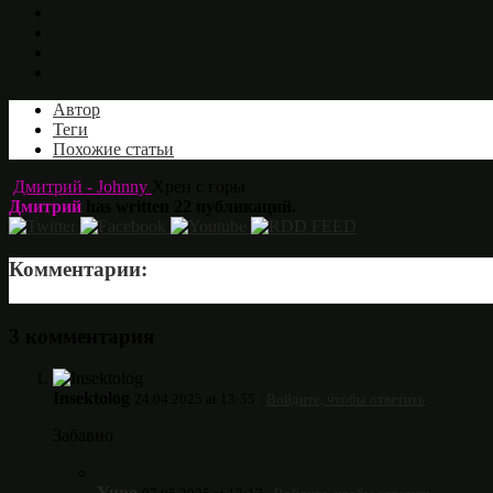
Автор
Теги
Похожие статьи
Дмитрий - Johnny
Хрен с горы
Дмитрий
has written
22
публикаций.
Комментарии:
3 комментария
Insektolog
24.04.2025 at 13:55 -
Войдите, чтобы ответить
Забавно
Yuno