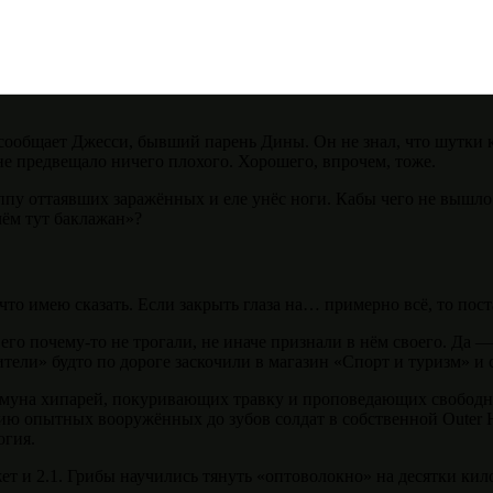
и сообщает Джесси, бывший парень Дины. Он не знал, что шутки
не предвещало ничего плохого. Хорошего, впрочем, тоже.
уппу оттаявших заражённых и еле унёс ноги. Кабы чего не вышл
чём тут баклажан»?
то имею сказать. Если закрыть глаза на… примерно всё, то пост
го почему-то не трогали, не иначе признали в нём своего. Да —
тели» будто по дороге заскочили в магазин «Спорт и туризм» и
оммуна хипарей, покуривающих травку и проповедающих свободн
 опытных вооружённых до зубов солдат в собственной Outer He
огия.
ожет и 2.1. Грибы научились тянуть «оптоволокно» на десятки ки