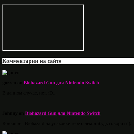
Комментарии на сайте
gorren on
Biohazard Gun для Nintendo Switch
В данном случае, нет. :D...
Johnny on
Biohazard Gun для Nintendo Switch
Конюшня. Biohazard на упаковке тебе о чём-нибудь говорит? )...