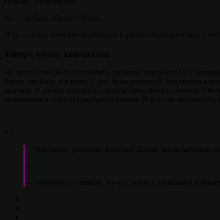
грибам? Аплодируем.
Да — за Сета обидно. Опять.
И да — когда женские персонажи сериала открывают рот, хочет
Теперь точно кончились
Но знаете что? Я был вовлечён, увлечён, я переживал. С каждо
Ровно так было и в игре. С той лишь разницей, что теперь я з
мщения. А значит создатели сериала преуспели в главном. Обе
вниманием и попутно разбудить вулкан. И его уже не заткнуть
P.S.
— Что сказал режиссёр Кэйтлин Дивер, когда началась с
— ?
— Улыбаемся и машем. Ха-ха! Понял? Улыбаемся и машем