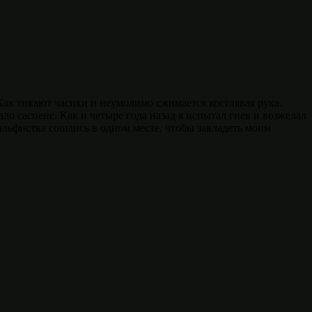
 Как тикают часики и неумолимо сжимается костлявая рука.
ло саспенс. Как и четыре года назад я испытал гнев и возжелал
ольфистка сошлись в одном месте, чтобы завладеть моим