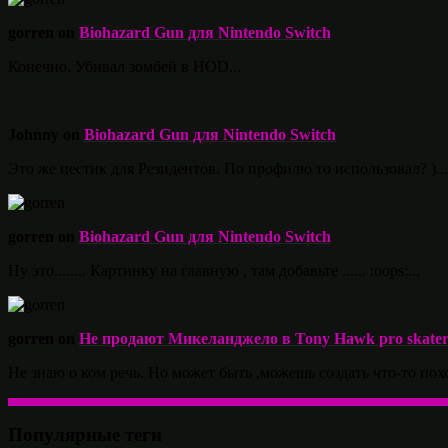
gorren on
Biohazard Gun для Nintendo Switch
Конечно. Убивал зомбей в HOD...
Johnny on
Biohazard Gun для Nintendo Switch
Это же пестик для Резидентов. По профилю то использовал? )...
gorren on
Biohazard Gun для Nintendo Switch
Ну это........ Картинку на главную , там добавьте ...... :oops:...
gorren on
Не продают Микеланджело в Tony Hawk pro skater 
Не знаю о ком речь. Но может быть ,можешь создать что-то похо
Популярные теги