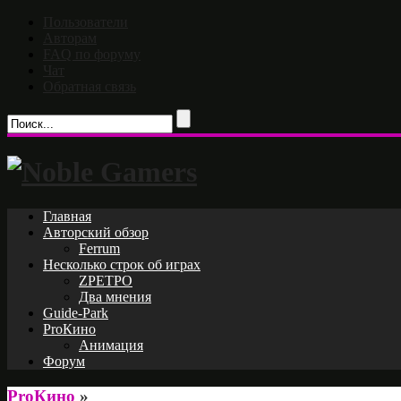
Пользователи
Авторам
FAQ по форуму
Чат
Обратная связь
Главная
Авторский обзор
Ferrum
Несколько строк об играх
ZРЕТРО
Два мнения
Guide-Park
ProКино
Анимация
Форум
ProКино
»