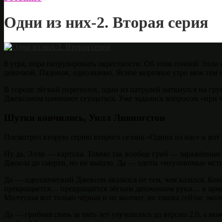
Одни из них-2. Вторая серия
8 утра, пора патрулировать окрестности. Об этом сонной Элл
девочкой. Падонок, однозначно. Ясное морозное утро меж тем 
В городе лёгкий переполох, один из патрулей наткнулся на гр
Джексоном начинают сгущаться. Уже задались вопросом «при 
Шутки кончились, Уилл Ливингстон
Посмотрел вторую серию второго сезона «Одних из нас» и вот ч
Ну да, Элли — картоха. Томми так вообще гриб — заражённые е
Джоела до смерти, но не вышло. Да — одеты «неуловимые мсти
Да — идиллический Джексон оказался не тем, чем казался. К
превращается… превращается лёгким движением руки… в армию
Молчунья вот только чёрная и не молчит, но такова сейчас экол
Да — грибная связь за пять лет улучшилась до версии 2.0, а м