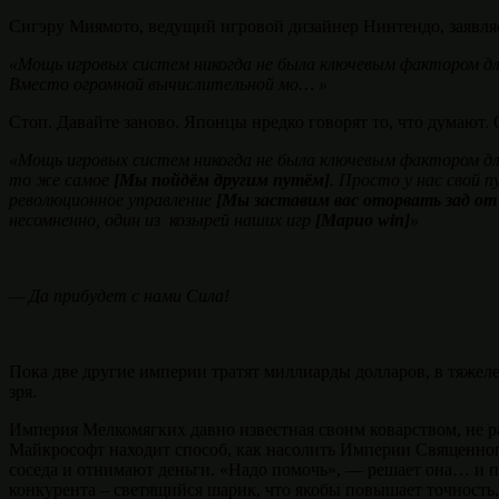
Сигэру Миямото, ведущий игровой дизайнер Нинтендо, заявля
«Мощь игровых систем никогда не была ключевым фактором для 
Вместо огромной вычислительной мо… »
Стоп. Давайте заново. Японцы нредко говорят то, что думают. 
«Мощь игровых систем никогда не была ключевым фактором д
то же самое
[Мы пойдём другим путём]
. Просто у нас свой 
революционное управление
[Мы заставим вас оторвать зад от
несомненно, один из козырей наших игр
[Марио win]
»
— Да прибудет с нами Сила!
Пока две другие империи тратят миллиарды долларов, в тяжел
зря.
Империя Мелкомягких давно известная своим коварством, не ра
Майкрософт находит способ, как насолить Империи Священного 
соседа и отнимают деньги. «Надо помочь», — решает она… и п
конкурента – светящийся шарик, что якобы повышает точность