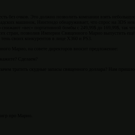
ть без очков. Это должно позволить компании взять небольшу
 адских машинок, Нинтендо обнаруживает, что спрос на 3DS не
 снижают «вес» портативной бомбы с 249,99$ до 169,99$, так ч
 всех стран, позволив Империи Священного Марио выпустить ещ
в тень своих конкурентов в лице X360 и PS3.
ого Марио, на совете директоров вносит предложение:
скажите? Сделаем?
 зачем тратить скудные запасы священного доллара? Нам пришлос
 игр про Марио.