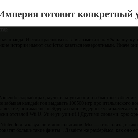
 Империя готовит конкретный 
 правда. И если краешком глаза вы заметите намёк на шутку, гд
ликие истории имеют свойство казаться невероятными. Иначе он
intendo скорый крах, мучительную агонию и быстрое забвение. 
е забывая каждый год выдавать 100500 игр про итальянского во
в на всякие, понимаешь, шейдеры и многоядерные ультра-мега-суп
ки отсталой Wii U. Уи-и-уи-уии-и!!! Другими словами: хрю-хр
Nintendo для казуалов и дошкольников. Мы — типа элита, в так
рокатят больше такие финты». Давайте же разберёмся, как оно ес