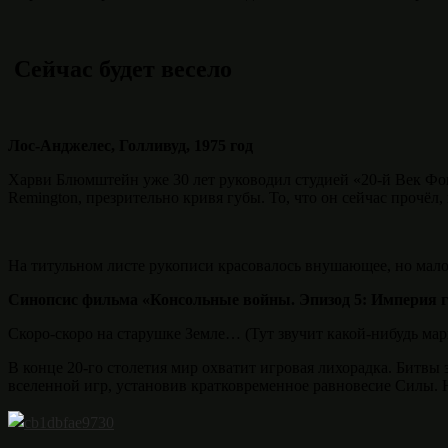
Сейчас будет весело
Лос-Анджелес, Голливуд, 1975 год
Харви Блюмштейн уже 30 лет руководил студией «20-й Век Фокс
Remington, презрительно кривя губы. То, что он сейчас прочёл,
На титульном листе рукописи красовалось внушающее, но мал
Синопсис фильма «Консольные войны. Эпизод 5: Империя 
Скоро-скоро на старушке Земле… (Тут звучит какой-нибудь мар
В конце 20-го столетия мир охватит игровая лихорадка. Битвы 
вселенной игр, установив кратковременное равновесие Силы. Н