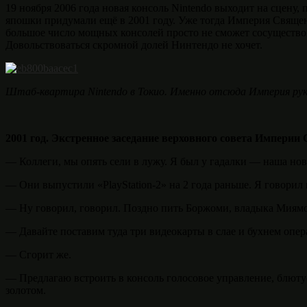
19 ноября 2006 года новая консоль Nintendo выходит на сцену
япошки придумали ещё в 2001 году. Уже тогда Империя Свяще
большое число мощных консолей просто не сможет сосуществов
Довольствоваться скромной долей Нинтендо не хочет.
Штаб-квартира Nintendo в Токио. Именно отсюда Империя рук
2001 год. Экстренное заседание верховного совета Импери
— Коллеги, мы опять сели в лужу. Я был у гадалки — наша нов
— Они выпустили «PlayStation-2» на 2 года раньше. Я говори
— Ну говорил, говорил. Поздно пить Боржоми, владыка Миямот
— Давайте поставим туда три видеокарты в слае и бухнем опер
— Сгорит же.
— Предлагаю встроить в консоль голосовое управление, блютус
золотом.