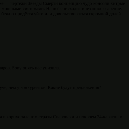
йте же — чертежи Звезды Смерти концепцию чудо-консоли хитрые
 мощными системами. На неё снисходит внезапное озарение:
збежно придётся уйти или довольствоваться скромной долей.
яров. Sony опять нас унизила.
че, чем у конкурентов. Какие будут предложения?
 а в корпус залепим стразы Сваровски и покроем 24-каратным