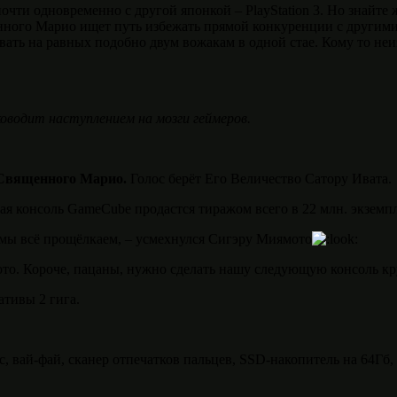
, почти одновременно с другой японкой – PlayStation 3. Но зна
нного Марио ищет путь избежать прямой конкуренции с другими
ать на равных подобно двум вожакам в одной стае. Кому то неи
оводит наступлением на мозги геймеров.
и Священного Марио.
Голос берёт Его Величество Сатору Ивата.
ая консоль GameCube продастся тиражом всего в 22 млн. экземпл
л мы всё прощёлкаем, – усмехнулся Сигэру Миямото
о. Короче, пацаны, нужно сделать нашу следующую консоль кру
ативы 2 гига.
, вай-фай, сканер отпечатков пальцев, SSD-накопитель на 64Гб,