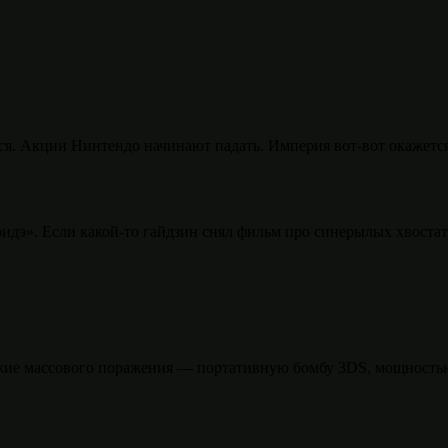
тся. Акции Нинтендо начинают падать. Империя вот-вот окажет
ридэ». Если какой-то гайдзин снял фильм про синерылых хвоста
ужие массового поражения — портативную бомбу 3DS, мощностью