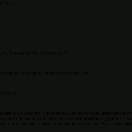
опроще.
дут. Хы-хы-хы! Палку-махалку!!!
ассового помешательства и спустя пять лет…
о рэперу
я начинка позволяет установить на консоль очень демократичную
горячие пирожки, из-за чего образуется временный дефицит – з
на старте обгоняет только набирающую обороты PS3, а всего чере