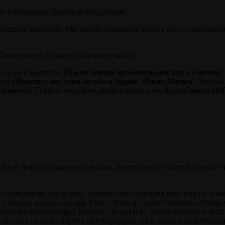
ет в интервью примерно следующие:
нашей компании. Мы всегда старались идти в ногу со временем,
Скорее всего, Миямото-сан имел ввиду:
ля нашей компании
[Мы не дураки продавать консоли в убыток]
путь
[Просто у нас есть Зельда и Марио. Много Марио]
. Вместо
 дивана!]
. Графон не нужен, когда в играх есть душа
[Сони и Ма
ейшей битве за народную любовь, Нинтендо беззаботно стрижёт 
з доказывала его в деле. Безжалостно подсадив весь мир на Wi
Марио, коварно создав Kinect. Sony не может спокойно стоять 
омогает Майкрософту избивать Нинтендо, выпустив летом 2010 
, но пока не было научно подтверждено, ни в опытах на живот