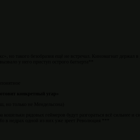
», но такого безобразия ещё не встречал. Киномагнат держал в
 вызвало у него приступ острого батхерта**
опонятное
готовит конкретный угар»
ш, но только не Мендельсона)
за кошельки рядовых геймеров будут разгораться всё сильнее и с
о в недрах одной из них уже зреет Революция ***