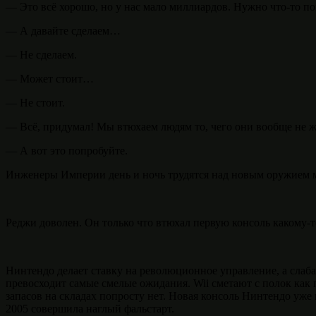
— Это всё хорошо, но у нас мало миллиардов. Нужно что-то п
— А давайте сделаем…
— Не сделаем.
— Может стоит…
— Не стоит.
— Всё, придумал! Мы втюхаем людям то, чего они вообще не ж
— А вот это попробуйте.
Инженеры Империи день и ночь трудятся над новым оружием м
Реджи доволен. Он только что втюхал первую консоль какому-т
Нинтендо делает ставку на революционное управление, а слаба
превосходит самые смелые ожидания. Wii сметают с полок как 
запасов на складах попросту нет. Новая консоль Нинтендо уже 
2005 совершила наглый фальстарт.