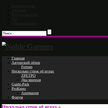
Пользователи
Авторам
FAQ по форуму
Чат
Обратная связь
Главная
Авторский обзор
Ferrum
Несколько строк об играх
ZРЕТРО
Два мнения
Guide-Park
ProКино
Анимация
Форум
Несколько строк об играх
»