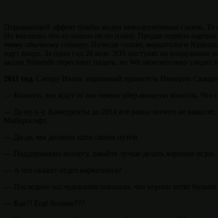
Поражающий эффект бомбы виден невооружённым глазом. То ес
Но внезапно что-то пошло не по плану. Продав первую партию
танку
обычному геймеру. Почесав голову, маркетологи Nintendo
идут вверх. За один год 20 млн. 3DS поступят на вооружение
акции Nintendo перестают падать, но Wii окончательно уходит 
2011 год.
Сатору Ивата, верховный правитель Империи Священн
— Коллеги, все ждут от нас новую убер-мощную консоль. Что 
— Да ну-у-у. Конкуренты до 2014 всё равно ничего не выкатят,
Майкрософт.
— Да-да, мы должны идти своим путём.
— Поддерживаю коллегу, давайте лучше делать хорошие игры.
— А что скажет отдел маркетинга?
— Последние исследования показали, что игроки хотят больше
— Как?! Ещё больше???