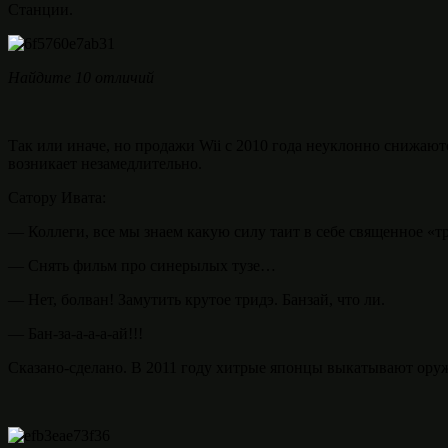
Станции.
Найдите 10 отличий
Так или иначе, но продажи Wii с 2010 года неуклонно снижаю
возникает незамедлительно.
Сатору Ивата:
— Коллеги, все мы знаем какую силу таит в себе священное «т
— Снять фильм про синерылых тузе…
— Нет, болван! Замутить крутое тридэ. Банзай, что ли.
— Бан-за-а-а-а-ай!!!
Сказано-сделано. В 2011 году хитрые японцы выкатывают ор