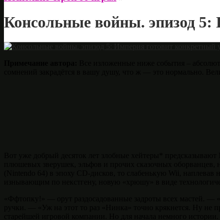
Консольные войны. эпизод 5:
Примечание автора:
Все изложенные ниже события – абсолютная
сомнений закрадётся в вашу душу, что ж — это нормально. Ве
Вот уже добрый десяток лет злобные хейтеры* предсказывают N
плюшевых зверушек, эльфов и прочих сказочных оборванцев, н
(Nintendo 64) в эпоху CD-дисков, то слабенькую Wii, наплева
изнывающим по некстгену, новую «хрюшу» в виде технологичес
«Ффтопку!» — орут раздосадованные задроты всех мастей. — «
ручки. — «Уж на этот то раз «Нинка» точно крякнется. Ну не п
старейшей игровой компании. Но для начала немного истории.