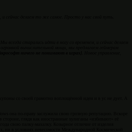
 и сейчас делаем то же самое. Просто у нас свой путь.
. Мы всегда старались идти в ногу со временем, и сейчас делаем
 огромной вычислительной мощи, мы предлагаем геймерам
йкрософт ничего не понимают в играх]
. Новое управление,
купоны со своей грамотно воплощённой идеи и в ус не дует. А
ndows она по-праву заслужила свою грозную репутацию. Вскоре
в стороне, глядя как иностранные хулиганы «избивают» её
года свою палку-махалку. Козырное отличие от изделия
ных, ни в условиях невесомости Международной Космической