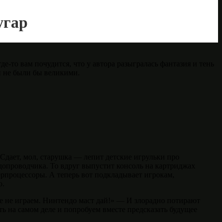
угар
е-то вам почудится, что у автора разыгралась фантазия и тень
и не были бы великими.
Сдает, мол, старушка — лепит детские игрульки про
допроводчика. То вдруг выпустит консоль на картриджах
ерпроцессоры. А теперь вот подкладывает игрокам,
ю.
ое не играем. Нинтендо маст дай!» — И злорадно потирают
ть на самом деле и попробуем вместе предсказать будущее