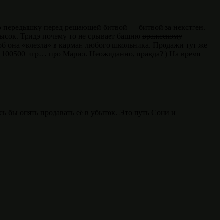
ю передышку перед решающей битвой — битвой за некстген.
высок. Тридэ почему то не срывает башню
вражескому
тоб она «влезла» в карман любого школьника. Продажи тут же
ё 100500 игр… про Марио. Неожиданно, правда? ) На время
ь бы опять продавать её в убыток. Это путь Сони и