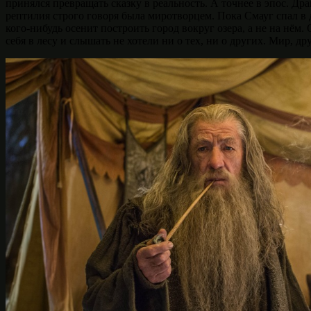
принялся превращать сказку в реальность. А точнее в эпос. Д
рептилия строго говоря была миротворцем. Пока Смауг спал в 
кого-нибудь осенит построить город вокруг озера, а не на нё
себя в лесу и слышать не хотели ни о тех, ни о других. Мир, 