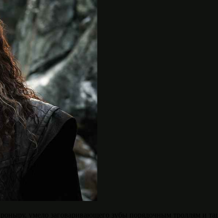
проныру, умело заговаривающего зубы порядочным троллям и та