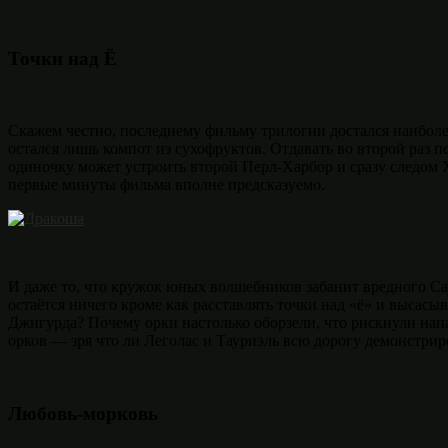
Точки над Ё
Скажем честно, последнему фильму трилогии достался наибол
остался лишь компот из сухофруктов. Отдавать во второй раз 
одиночку может устроить второй Перл-Харбор и сразу следом 
первые минуты фильма вполне предсказуемо.
И даже то, что кружок юных волшебников забанит вредного Сау
остаётся ничего кроме как расставлять точки над «ё» и высасы
Джигурда? Почему орки настолько оборзели, что рискнули напа
орков — зря что ли Леголас и Тауриэль всю дорогу демонстри
Любовь-морковь