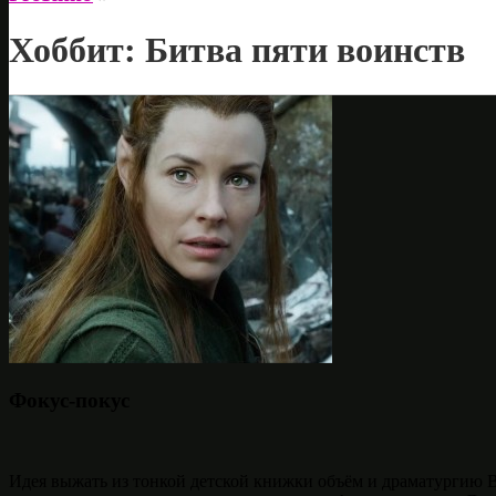
Хоббит: Битва пяти воинств
Фокус-покус
Идея выжать из тонкой детской книжки объём и драматургию Вл