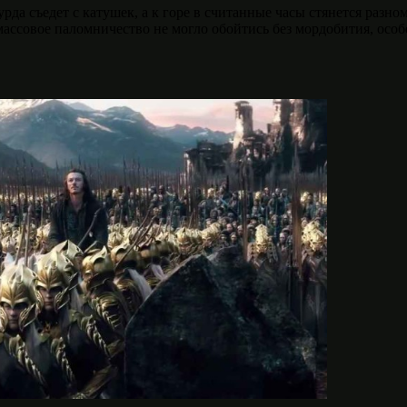
а съедет с катушек, а к горе в считанные часы стянется разном
ассовое паломничество не могло обойтись без мордобития, особе