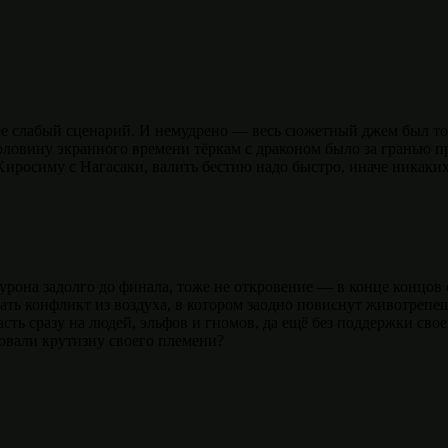
ее слабый сценарий. И немудрено — весь сюжетный джем был то
половину экранного времени тёркам с драконом было за гранью п
Хиросиму с Нагасаки, валить бестию надо быстро, иначе никаки
рона задолго до финала, тоже не откровение — в конце концов 
вать конфликт из воздуха, в котором заодно повиснут животрепе
сть сразу на людей, эльфов и гномов, да ещё без поддержки сво
ровали крутизну своего племени?