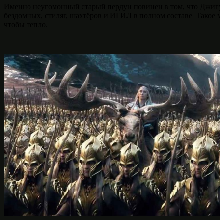
Именно неугомонный старый пердун повинен в том, что Джигурд
бездомных, стиляг, шахтёров и ИГИЛ в полном составе. Такое м
чтобы тепло.