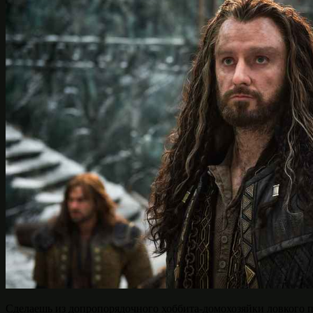
Сделаешь из допропорядочного хоббита-домохозяйки ловкого 