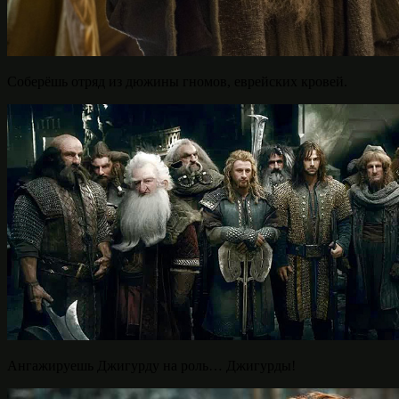
Соберёшь отряд из дюжины гномов, еврейских кровей.
Ангажируешь Джигурду на роль… Джигурды!