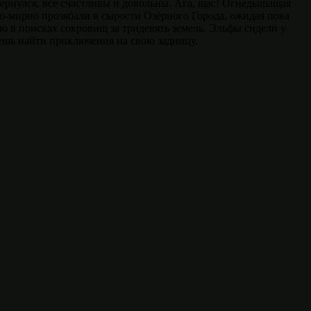
 вернулся, все счастливы и довольны. Ага, щас! Огнедышащая
о-мирно прозябали в сырости Озёрного Города, ожидая пока
ю в поисках сокровищ за тридевять земель. Эльфы сидели у
чешь найти приключения на свою задницу.