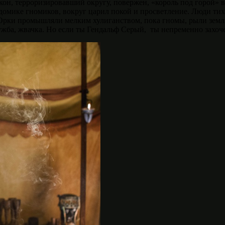
ракон, терроризировавший округу, повержен, «король под горой»
домике гномиков, вокруг царил покой и просветление. Люди тих
м. Орки промышляли мелким хулиганством, пока гномы, рыли земл
дружба, жвачка. Но если ты Гендальф Серый, ты непременно захо