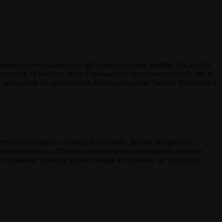
нким слоем размазан по двум предыдущим ломтям. На десерт
риличия. И вообще, если Горыныч тут настолько крутой, что в
х декораций не напасёшься. Посему падение Смауга Ужасного в
его тут вообще не должно было быть. За сим авторам не
щущие вопросы. Почему спятили не все бородатые, а только
его хозяина? Почему армия эльфов в одиночку не перебила