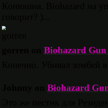
Конюшня. Biohazard на уп
говорит? )...
gorren on
Biohazard Gun 
Конечно. Убивал зомбей в
Johnny on
Biohazard Gun
Это же пестик для Резиде