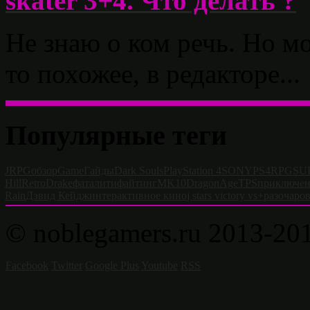
skater 3+4. Что делать ?
Не знаю о ком речь. Но м
то похожее, в редакторе...
Популярные теги
JRPG
обзор
Game
Гайды
Dark Souls
PlayStation 4
SONY
PS4
RPG
SU
Hill
Retro
Drake
фаталити
файтинг
MK10
DragonAge
TPS
приключе
Rain
Дэвид Кейдж
интерактивное кино
j stars victory vs+
разочаро
© noblegamers.ru 2013-20
Facebook
Twitter
Google Plus
Youtube
RSS