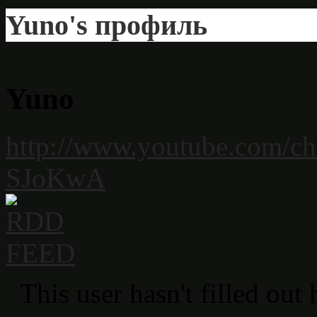
Yuno's профиль
Yuno
http://www.youtube.com/
SJoKwA
This user hasn't filled out 