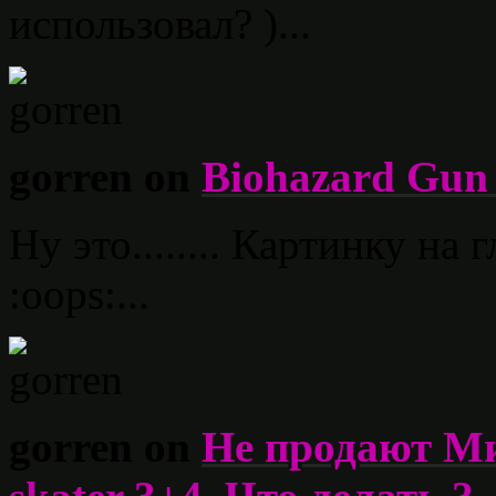
использовал? )...
gorren on
Biohazard Gun 
Ну это........ Картинку на г
:oops:...
gorren on
Не продают Ми