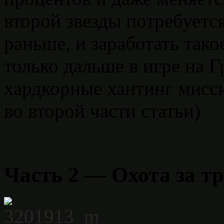
второй звезды потребуется
раньше, и заработать так
только дальше в игре на 
хардкорные хантинг мисси
во второй части статьи)
Часть 2 — Охота за т