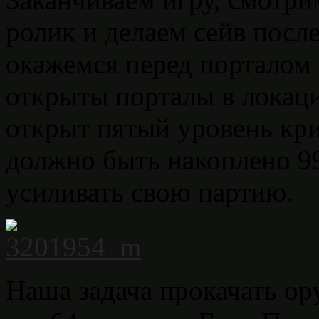
ролик и делаем сейв после
окажемся перед порталом
открыты порталы в локаци
открыт пятый уровень кри
должно быть накоплено 9
усиливать свою партию.
Наша задача прокачать о