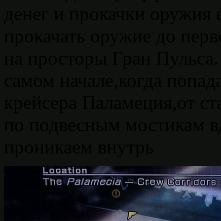
денег и прокачки оружия
прокачать оружие до перв
на просторы Гран Пульса. 
самом начале,когда попад
крейсера Паламеция,от ст
по подвесным мостикам вд
проникаем внутрь