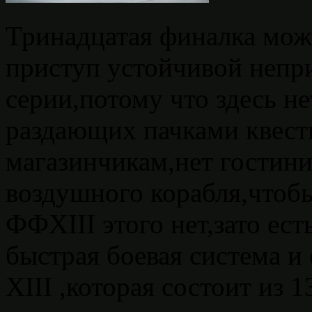
Тринадцатая финалка може
приступ устойчивой непр
серии,потому что здесь н
раздающих пачками квест
магазинчикам,нет гостини
воздушного корабля,чтобы
ФФXIII этого нет,зато ес
быстрая боевая система и
XIII ,которая состоит из 