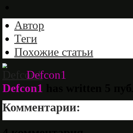
Автор
Теги
Похожие статьи
Defcon1
Defcon1
has written
5
пуб
Комментарии:
4 комментария