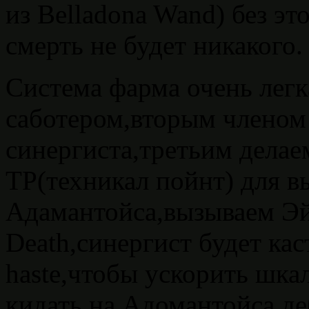
из Belladona Wand) без эт
смерть не будет никакого.
Система фарма очень лег
саботером,вторым членом
синергиста,третьим делае
TP(техникал пойнт) для в
Адамантойса,вызываем Эй
Death,синергист будет ка
haste,чтобы ускорить шка
кидать на Адомантойса де