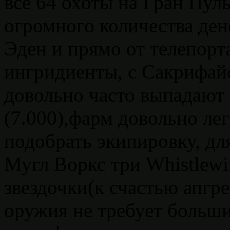
все 64 охоты на Гран Пул
огромного количества ден
Эден и прямо от телепорт
ингридиенты, с Сакрифай
довольно часто выпадают P
(7.000),фарм довольно ле
подобрать экипировку, дл
Мугл Воркс три Whistlewi
звездочки(к счастью апгре
оружия не требует больш