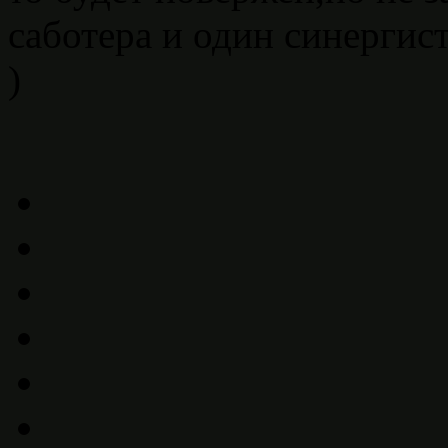
саботера и один синергис
)
low bred 11s
michael kors outlet
christian louboutin sale
hare 7s
hare 
low bred
louboutin outlet
hare 7s
michael kors purse
jordan 11 low br
uk