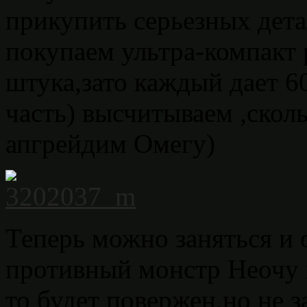
прикупить серьезных дета
покупаем ультра-компакт 
штука,зато каждый дает 6
часть) высчитываем ,скол
апгрейдим Омегу)
Теперь можно заняться и 
противный монстр Неочу 
то будет повержен,но не з