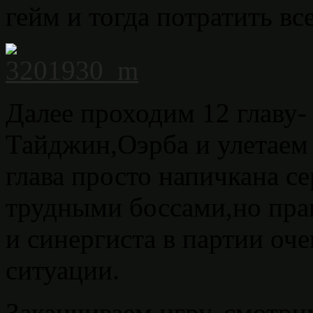
гейм и тогда потратить вс
Далее проходим 12 главу
Тайджин,Оэрба и улетаем 
глава просто напичкана с
трудными боссами,но пра
и синергиста в партии оч
ситуации.
Заканчиваем игру, смотр