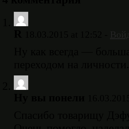
R
18.03.2015 at 12:52 -
Войд
Ну как всегда — больш
переходом на личности
Ну вы понели
16.03.2015
Спасибо товарищу Дэфу 
Очень помогло, наделал