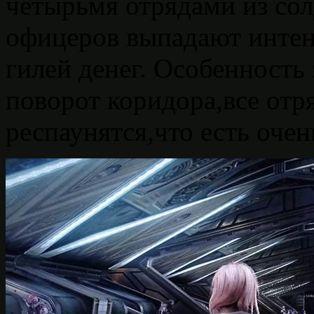
четырьмя отрядами из сол
офицеров выпадают интен
гилей денег. Особенность 
поворот коридора,все отр
респаунятся,что есть оче