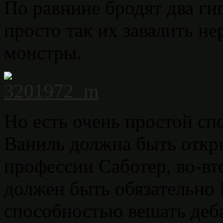
По равнине бродят два ги
просто так их завалить н
монстры.
Но есть очень простой спо
Ваниль должна быть откры
профессии Саботер, во-вт
должен быть обязательно
способностью вешать деб