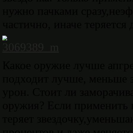
нужно пачками сразу,неэ
частично, иначе теряется
Какое оружие лучше апгр
подходит лучше, меньше 
урон. Стоит ли заморачив
оружия? Если применить 
теряет звездочку,уменьша
процентов и даже меняетс