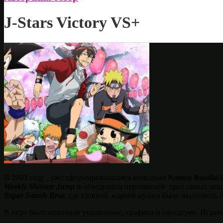
J-Stars Victory VS+
В 2003 году , уже сформировавшаяся компания
Namco Bandai 
Weekly Shōnen Jump
и объединяла персонажей трех самых поп
Super Smash Bros
, где главной задачей нужно было вытеснить
В игре было отличное управление, графика и саундтрек. Играт