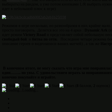
выбирать) на рандом, а уже потом кнопками L/R выбрать нужног
идет в небольшой плюс к игре)
Режимов в игре несколько, но разнообразия в них крайне мало
просто поговорить. Делится все это на 4 арки :
Dynamic Ark
(
идет режим
Victory Road
и представляет собой небольшую нес
свободый бой
и
битва по сети.
Последние четыре режима бо
описание героев и видеозаписи ваших матчей) , а так же
Настр
В конечном итоге, не могу сказать что игра мне понравила
один…….. но увы. С удовольствием играть за понравившихс
конечно покупайте и играйте.
(
8
баллов,
2
оценок)
Loading...