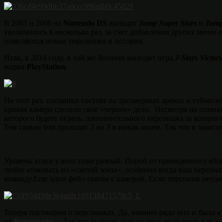
В 2005 и 2006 на
Nintendo DS
выходят
Jump Super Stars
и
Jump
увеличилось в несколько раз, за счет добавления других менее 
появляются новые персонажи и истории.
Итак, в 2014 году, в той же Японии выходит игра
J-Stars Victor
марки
PlayStation.
На этот раз, поединки состоят на трехмерных аренах и геймп
кривая камера сделали свое «черное» дело. Несмотря на симпа
которого будете играть, дополнительного персонажа за которог
Тем самым бои проходят 3 на 3 и никак иначе. Так что в зави
Уровень атаки у всех тоже разный. Порой от приведенного вб
любят атаковать из «слепой зоны», особенно когда ваш персон
команду.Еще один фейл связан с камерой. Если персонаж неудачн
Теперь поговорим о персонажах. Да, именно ради них и была ку
на
Википедии
. Так что выбрать есть из чего, если знать как 