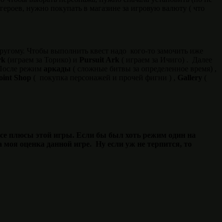
героев, нужно покупать в магазине за игровую валюту ( что
другому. Чтобы выполнить квест надо кого-то замочить иже
rk
(играем за Торико) и
Pursuit Ark
( играем за Ичиго) . Далее
 После режим
аркады
( сложные битвы за определенное время) ,
oint Shop
( покупка персонажей и прочей фигни ) ,
Gallery
(
все плюсы этой игры. Если бы был хоть режим один на
моя оценка данной игре. Ну если уж не терпится, то