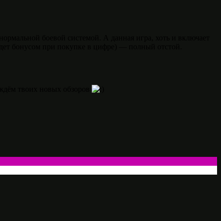
нормальной боевой системой. А данная игра, хоть и включает
идет бонусом при покупке в цифре) — полный отстой.
 ждём твоих новых обзоров