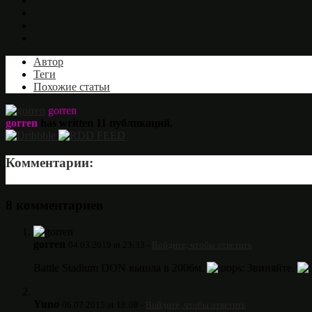
Автор
Теги
Похожие статьи
gorren
gorren
has written
11
публикаций.
Комментарии:
8 комментариев
gorren
04.03.2019 at 23:33 -
Войдите, чтобы ответить
Battle Stadium DON вышла в 2006м.
ops: Звиняйте.
Yuno
06.07.2015 at 18:08 -
Войдите, чтобы ответить