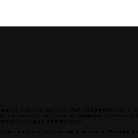
Games,
выпускает на рынок игру
Battle
Stadium
DON.
Игра была
улярных сёненов данного журнала :
Dragon
Ball
,
One
Piece
и
N
 оппонентов с «единой линейки жизни».
ь было приятно и без напряга. Сама игра вышла на
PlayStaton
2