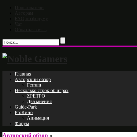
Пользователи
Авторам
FAQ по форуму
Чат
Обратная связь
Главная
Авторский обзор
Ferrum
Несколько строк об играх
ZРЕТРО
Два мнения
Guide-Park
ProКино
Анимация
Форум
Авторский обзор
»