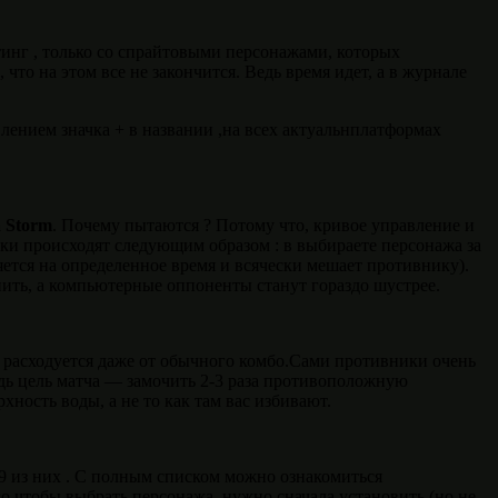
тинг , только со спрайтовыми персонажами, которых
что на этом все не закончится. Ведь время идет, а в журнале
авлением значка + в названии ,на всех актуальнплатформах
a
Storm
. Почему пытаются ? Потому что, кривое управление и
нки происходят следующим образом : в выбираете персонажа за
яется на определенное время и всячески мешает противнику).
пить, а компьютерные оппоненты станут гораздо шустрее.
и расходуется даже от обычного комбо.Сами противники очень
ведь цель матча — замочить 2-3 раза противоположную
хность воды, а не то как там вас избивают.
39 из них . С полным списком можно ознакомиться
ого чтобы выбрать персонажа, нужно сначала установить (но не