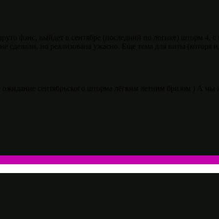
уто фэнс, выйдет в сентябре (последний по логике) шторм 4, с 
не сделали, но реализована ужасно. Еще тема для виты (которя 
е ожидание сентябрьского шторма лёгким летним бризом ) А мы