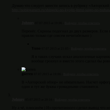
Думаю что следует занести запись в рубрику «Авторский
http://noblegamers.ru/shingeki-no-kyojin-jinrui-saigo-no-tsuba
Johnny
07.07.2015 at 19:06 -
Войдите, чтобы ответить
Перенёс. Скрины подогнал до двух размеров. Если 
правлю только где совсем нечитабельно )
Yuno
07.07.2015 at 21:05 -
Войдите, чтобы ответить
Я в таких случаях искал аналогичные картинк
вообще грохнул и вместо этого сделал бы ров
gorren
07.07.2015 at 19:06 -
Войдите, чтобы ответить
В «Авторский обзор» не обязательно. Насчет орфо
один и тут же буквы громадными становятся.
Johnny
05.07.2015 at 20:16 -
Войдите, чтобы ответить
Ну а чё, плюсанём ) Из прочитанного сделал вывод что и