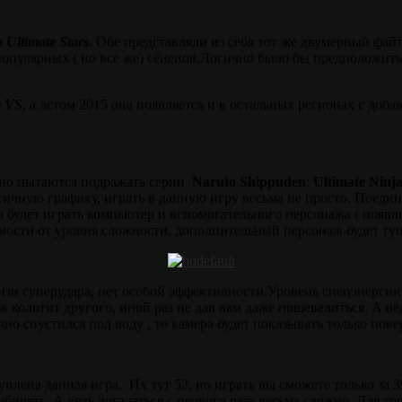
 Ultimate Stars
. Обе представляли из себя тот же двумерный фай
популярных ( но все же) сёненов.Логично было бы предположить, 
y VS
, а летом 2015 она появляется и в остальных регионах с доб
лено пытаются подражать серии
Naruto
Shippuden
:
Ultimate
Ninj
тичную графику, играть в данную игру весьма не просто. Поеди
о будет играть компьютер и вспомогательного персонажа ( появл
симости от уровня сложности, дополнительный персонаж будет ту
лизи суперудара, нет особой эффективности.Уровень спецэнерги
аж колотит другого, иной раз не дав вам даже пошевелиться. А 
о спустился под воду , то камера будет показывать только повер
плена данная игра. Их тут 52, но играть вы сможете только за 
выбирать. А ведь догадаться с первого раза весьма сложно. Для т