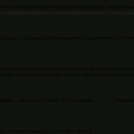
 обзор» и заодно местами подправить орфографию. Про одинаковы
sa-chain-attack-on-titan-last-wings-of-mankind-атака-на-титанов-в-3ds
под один — все вышли бы маленькими, или растягивать, что тож
и с более высоким разрешением и заменял. Впрочем, тут как заб
ненькое обтекание миниатюры текстом. Оно и на вид получается 
графии — согласен, но «влом». А про скрины…………. Довольствуй
гра стронгли рекомендед онли наруто фэнс ))