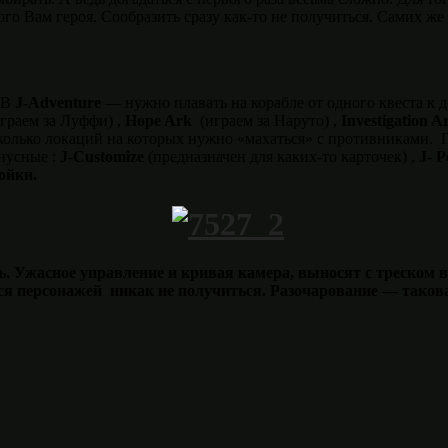
о Вам героя. Сообразить сразу как-то не получиться. Самих же 
. В
J-Adventure
— нужно плавать на корабле от одного квеста к 
играем за Луффи) ,
Hope Ark
(играем за Наруто) ,
Investigation A
колько локаций на которых нужно «махаться» с противниками.
нусные :
J-Customize
(предназначен для каких-то карточек) ,
J- P
ойки.
сь. Ужасное управление и кривая камера, выносят с треском 
я персонажей никак не получиться. Разочарование — такова 