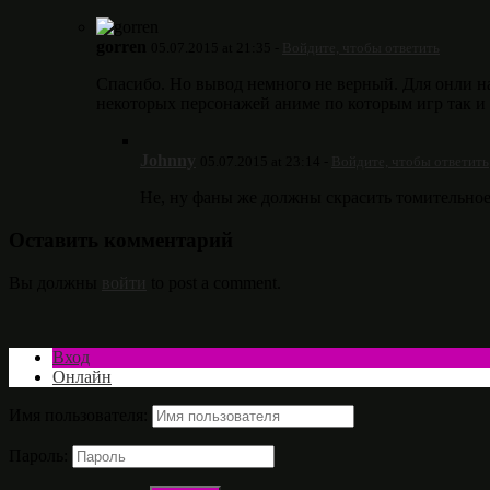
gorren
05.07.2015 at 21:35 -
Войдите, чтобы ответить
Спасибо. Но вывод немного не верный. Для онли нар
некоторых персонажей аниме по которым игр так и 
Johnny
05.07.2015 at 23:14 -
Войдите, чтобы ответить
Не, ну фаны же должны скрасить томительно
Оставить комментарий
Вы должны
войти
to post a comment.
Вход
Онлайн
Имя пользователя:
Пароль: