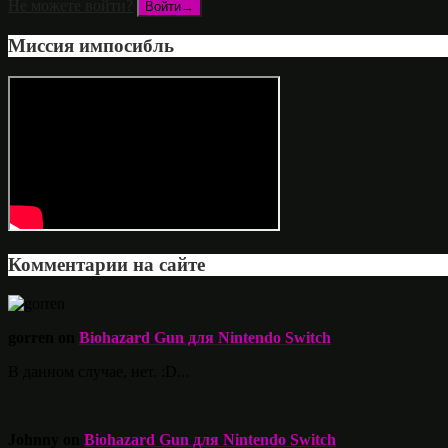
Не можете войти?
Миссия импосибль
Комментарии на сайте
gorren on
Biohazard Gun для Nintendo Switch
В данном случае, нет. :D...
Johnny on
Biohazard Gun для Nintendo Switch