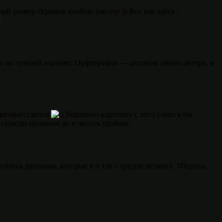
й размер скринов вообще умолчу )) Вот как здесь :
/
е не лучший вариант. Орфография — целиком забота автора, я
лагорассудится
Верхнюю картинку с лого j-stars я бы
гораздо приятнее да и читать удобнее.
тесь данными, которые я и так с трудом вставил. Уберешь