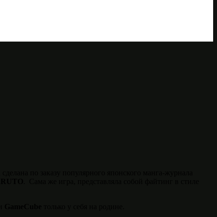
 сделана по заказу популярного японского манга-журнала
ARUTO
. Сама же игра, представляла собой файтинг в стиле
и
GameCube
только у себя на родине.